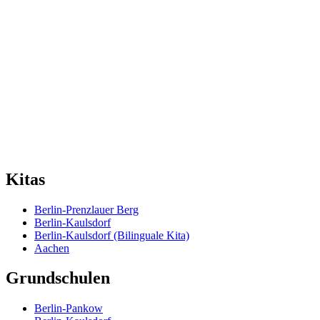
bilinguale Kindertagesstätte (D/E)
Peter-Huchel-Straße 35
12619 Berlin
T
+49 (0) 30 56045996
kita-kaulsdorf–at–bilingual.dreieins.org
dreieins
Grundschule Berlin-Kaulsdorf
Peter-Huchel-Str. 35
12619 Berlin
T
+49 (0) 30 92901840
grundschule-kaulsdorf–at–dreieins.org
Kitas
Berlin-Prenzlauer Berg
Berlin-Kaulsdorf
Berlin-Kaulsdorf (Bilinguale Kita)
Aachen
Grundschulen
Berlin-Pankow