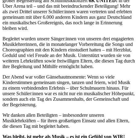
großer Begeisterung am Schulmusikkonzert
6K UNITED!
in der
Uber Arena teil – und das mit beeindruckender Beteiligung! Mehr
als zwei Drittel unserer Schüler:innen waren vertreten und erlebten
gemeinsam mit über 6.000 anderen Kindern aus ganz Deutschland
ein musikalisches Großereignis, das noch lange in Erinnerung
bleiben wird.
Begleitet wurden unsere Sänger:innen von unseren drei engagierten
Musiklehrerinnen, die in monatelanger Vorbereitung die Songs und
Choreographien mit den Kindern einstudiert hatten – mit Herzblut,
Geduld und viel Freude an der Musik. Unterstützt wurden sie von
weiteren Lehrkräften sowie freiwilligen Eltern, die diesen Tag durch
ihre Begleitung und Mithilfe ermöglicht haben.
Der Abend war voller Gänsehautmomente: Wenn so viele
Kinderstimmen gemeinsam singen, tanzen und feiern, wird Musik
zu einem verbindenden Erlebnis – über Schulmauern hinaus. Für
unsere Schüler:innen war es nicht nur ein musikalischer Höhepunkt,
sondern auch ein Tag des Zusammenhalts, der Gemeinschaft und
der Begeisterung.
Wir danken allen Beteiligten – insbesondere unseren
Musiklehrkräften – für ihren großartigen Einsatz und allen Eltern,
die diesen Tag mit begleitet haben.
Was bleibt, ist mehr als Musik – es ist ein Gefühl von WIR!