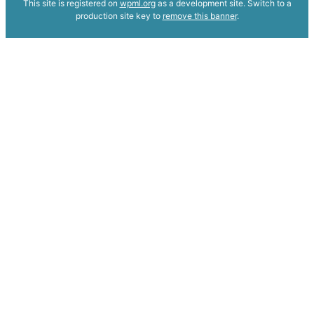
This site is registered on
wpml.org
as a development site. Switch to a
production site key to
remove this banner
.