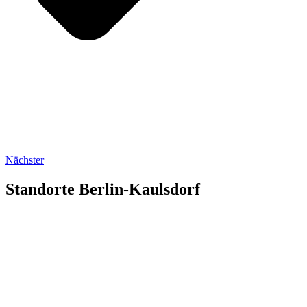
Nächster
Standorte Berlin-Kaulsdorf
dreieins
Kindertagesstätte Berlin-Kaulsdorf
Peter-Huchel-Straße 35
12619 Berlin
T
+49 (0) 30 5613137
kita-kaulsdorf–at–dreieins.org
dreieins