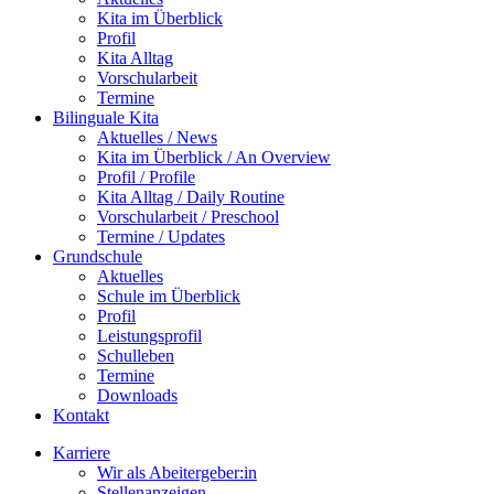
Kita im Überblick
Profil
Kita Alltag
Vorschularbeit
Termine
Bilinguale Kita
Aktuelles / News
Kita im Überblick / An Overview
Profil / Profile
Kita Alltag / Daily Routine
Vorschularbeit / Preschool
Termine / Updates
Grundschule
Aktuelles
Schule im Überblick
Profil
Leistungsprofil
Schulleben
Termine
Downloads
Kontakt
Karriere
Wir als Abeitergeber:in
Stellenanzeigen