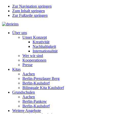
Zur Navigation springen
Zum Inhalt springen
Zur Fußzeile springen
Über uns
Unser Konzept
Kreativität
Nachhaltigkeit
Internationalität
Wer wir sind
Kooperationen
Presse
Kitas
Aachen
Berlin-Prenzlauer Berg
Berlin-Kaulsdorf
Bilinguale Kita Kaulsdorf
Grundschulen
Aachen
Berlin-Pankow
Berlin-Kaulsdorf
Weitere Angebote