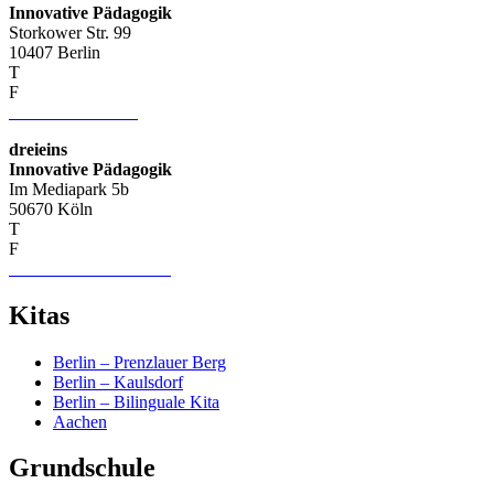
Innovative Pädagogik
Storkower Str. 99
10407 Berlin
T
+49 (0) 30 421 12 81
F
+49 (0) 30 428 514 03
info–at–dreieins.org
dreieins
Innovative Pädagogik
Im Mediapark 5b
50670 Köln
T
+49 (0) 221 74019656
F
+49 (0) 221 75229932
info-nrw–at–dreieins.org
Kitas
Berlin – Prenzlauer Berg
Berlin – Kaulsdorf
Berlin – Bilinguale Kita
Aachen
Grundschule