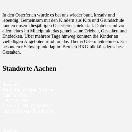
In den Osterferien wurde es bei uns wieder bunt, kreativ und
lebendig. Gemeinsam mit den Kindern aus Kita und Grundschule
fanden unsere diesjährigen Osterferienspiele statt. Dabei stand vor
allem eines im Mittelpunkt das gemeinsame Erleben, Gestalten und
Entdecken. Über mehrere Tage hinweg konnten die Kinder an
vielfältigen Angeboten rund um das Thema Ostern teilnehmen. Ein
besonderer Schwerpunkt lag im Bereich BKG bildkünstlerisches
Gestalten.
Standorte Aachen
dreieins
Kindertagesstätte Aachen
Hander Weg 97
52072 Aachen
T
+49 (0) 241 47598461
kita-aachen–at–dreieins.org
dreieins