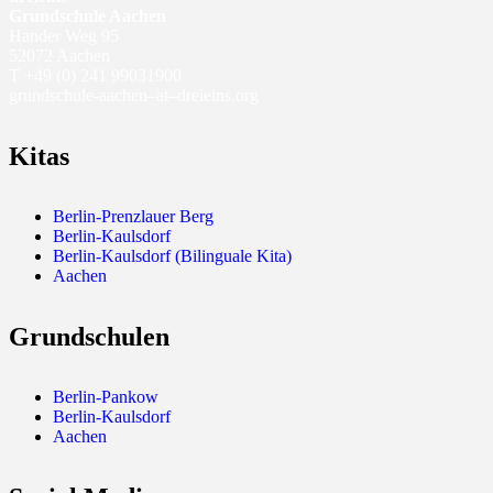
Grundschule Aachen
Hander Weg 95
52072 Aachen
T
+49 (0) 241 99031900
grundschule-aachen–at–dreieins.org
Kitas
Berlin-Prenzlauer Berg
Berlin-Kaulsdorf
Berlin-Kaulsdorf (Bilinguale Kita)
Aachen
Grundschulen
Berlin-Pankow
Berlin-Kaulsdorf
Aachen