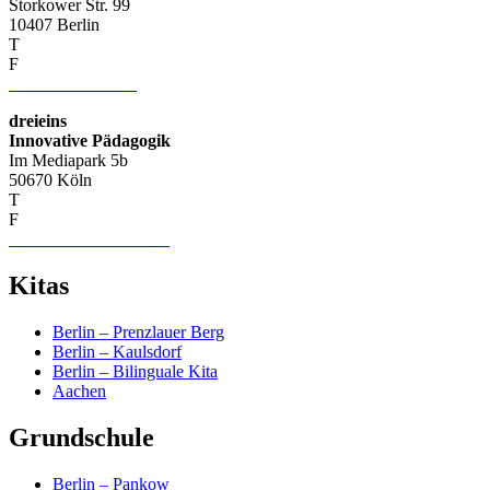
Storkower Str. 99
10407 Berlin
T
+49 (0) 30 421 12 81
F
+49 (0) 30 428 514 03
info–at–dreieins.org
dreieins
Innovative Pädagogik
Im Mediapark 5b
50670 Köln
T
+49 (0) 221 74019656
F
+49 (0) 221 75229932
info-nrw–at–dreieins.org
Kitas
Berlin – Prenzlauer Berg
Berlin – Kaulsdorf
Berlin – Bilinguale Kita
Aachen
Grundschule
Berlin – Pankow