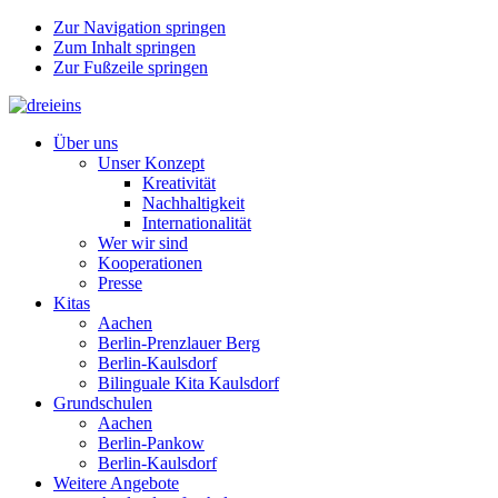
Zur Navigation springen
Zum Inhalt springen
Zur Fußzeile springen
Über uns
Unser Konzept
Kreativität
Nachhaltigkeit
Internationalität
Wer wir sind
Kooperationen
Presse
Kitas
Aachen
Berlin-Prenzlauer Berg
Berlin-Kaulsdorf
Bilinguale Kita Kaulsdorf
Grundschulen
Aachen
Berlin-Pankow
Berlin-Kaulsdorf
Weitere Angebote