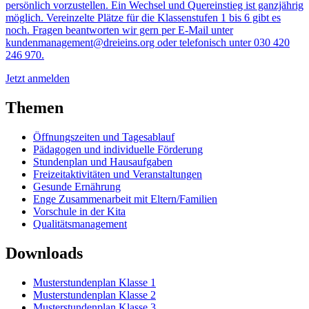
persönlich vorzustellen. Ein Wechsel und Quereinstieg ist ganzjährig
möglich. Vereinzelte Plätze für die Klassenstufen 1 bis 6 gibt es
noch. Fragen beantworten wir gern per E-Mail unter
kundenmanagement@dreieins.org oder telefonisch unter 030 420
246 970.
Jetzt anmelden
Themen
Öffnungszeiten und Tagesablauf
Pädagogen und individuelle Förderung
Stundenplan und Hausaufgaben
Freizeitaktivitäten und Veranstaltungen
Gesunde Ernährung
Enge Zusammenarbeit mit Eltern/Familien
Vorschule in der Kita
Qualitätsmanagement
Downloads
Musterstundenplan Klasse 1
Musterstundenplan Klasse 2
Musterstundenplan Klasse 3