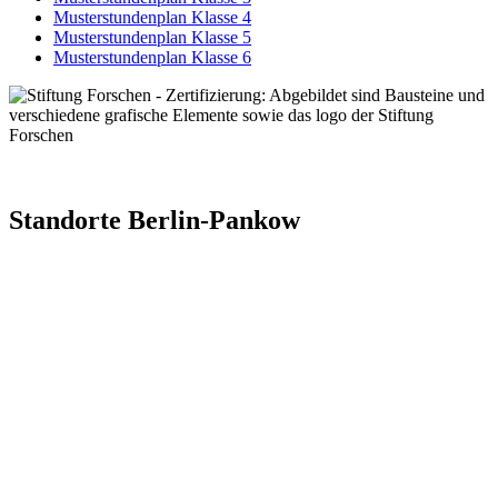
Musterstundenplan Klasse 4
Musterstundenplan Klasse 5
Musterstundenplan Klasse 6
Standorte Berlin-Pankow
dreieins
Kindertagesstätte Prenzlauer Berg
Preußstraße 7
10409 Berlin
T
+49 (0) 30 42087324
kita-prenzlauerberg–at–dreieins.org
dreieins
Grundschule Berlin-Pankow
Bizetstraße 64
13088 Berlin
T
+49 (0) 30 92092220