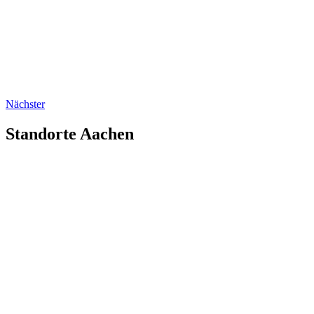
Nächster
Standorte Aachen
dreieins
Kindertagesstätte Aachen
Hander Weg 97
52072 Aachen
T
+49 (0) 241 47598461
kita-aachen–at–dreieins.org
dreieins
Grundschule Aachen
Hander Weg 95
52072 Aachen
T
+49 (0) 241 99031900
grundschule-aachen–at–dreieins.org