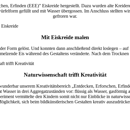
hen, Erfinden (EEE)” Eiskreide hergestellt. Dazu wurden alte Kreideres
ürfelform gefüllt und mit Wasser übergossen. Im Anschluss stellten wir
gefroren war.
Mit Eiskreide malen
 der Form gelöst. Und konnten dann anschließend direkt loslegen – auf 
chmelzende Eis während des Gestaltens veränderte. Nach dem Trocknen 
Naturwissenschaft trifft Kreativität
wunderbar unserem Kreativitätsbereich „Entdecken, Erforschen, Erfinde
 Wasser in drei Aggregatzuständen vor: flüssig als Wasser, gasförmig
riment vermittelte den Kindern somit nicht nur Einblicke in naturwiss
öglichkeit, sich beim bildkünstlerischen Gestalten kreativ auszudrücke