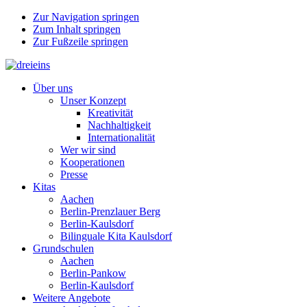
Zur Navigation springen
Zum Inhalt springen
Zur Fußzeile springen
Über uns
Unser Konzept
Kreativität
Nachhaltigkeit
Internationalität
Wer wir sind
Kooperationen
Presse
Kitas
Aachen
Berlin-Prenzlauer Berg
Berlin-Kaulsdorf
Bilinguale Kita Kaulsdorf
Grundschulen
Aachen
Berlin-Pankow
Berlin-Kaulsdorf
Weitere Angebote