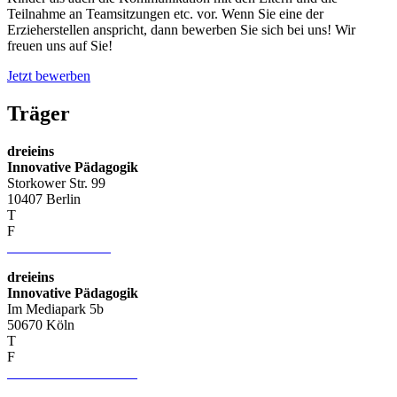
Teilnahme an Teamsitzungen etc. vor. Wenn Sie eine der
Erzieherstellen anspricht, dann bewerben Sie sich bei uns! Wir
freuen uns auf Sie!
Jetzt bewerben
Träger
dreieins
Innovative Pädagogik
Storkower Str. 99
10407 Berlin
T
+49 (0) 30 421 12 81
F
+49 (0) 30 428 514 03
info–at–dreieins.org
dreieins
Innovative Pädagogik
Im Mediapark 5b
50670 Köln
T
+49 (0) 221 74019656
F
+49 (0) 221 75229932
info-nrw–at–dreieins.org