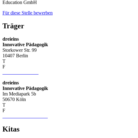
Education GmbH
Für diese Stelle bewerben
Träger
dreieins
Innovative Pädagogik
Storkower Str. 99
10407 Berlin
T
+49 (0) 30 421 12 81
F
+49 (0) 30 428 514 03
info–at–dreieins.org
dreieins
Innovative Pädagogik
Im Mediapark 5b
50670 Köln
T
+49 (0) 221 74019656
F
+49 (0) 221 75229932
info-nrw–at–dreieins.org
Kitas