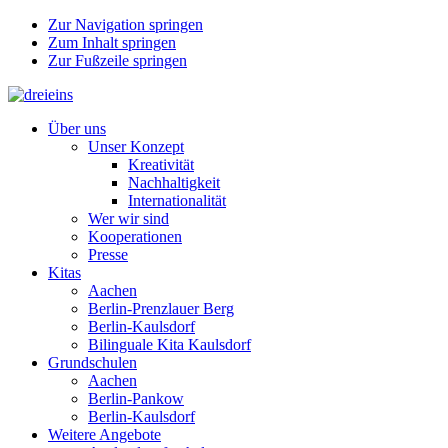
Zur Navigation springen
Zum Inhalt springen
Zur Fußzeile springen
Über uns
Unser Konzept
Kreativität
Nachhaltigkeit
Internationalität
Wer wir sind
Kooperationen
Presse
Kitas
Aachen
Berlin-Prenzlauer Berg
Berlin-Kaulsdorf
Bilinguale Kita Kaulsdorf
Grundschulen
Aachen
Berlin-Pankow
Berlin-Kaulsdorf
Weitere Angebote