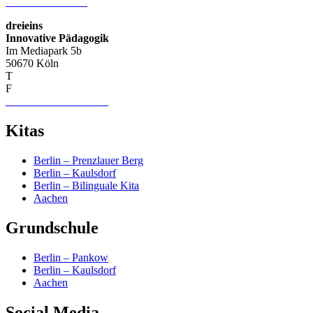
info–at–dreieins.org
dreieins
Innovative Pädagogik
Im Mediapark 5b
50670 Köln
T
+49 (0) 221 74019656
F
+49 (0) 221 75229932
info-nrw–at–dreieins.org
Kitas
Berlin – Prenzlauer Berg
Berlin – Kaulsdorf
Berlin – Bilinguale Kita
Aachen
Grundschule
Berlin – Pankow
Berlin – Kaulsdorf
Aachen
Social Media