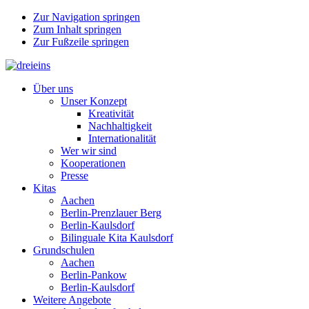
Zur Navigation springen
Zum Inhalt springen
Zur Fußzeile springen
Über uns
Unser Konzept
Kreativität
Nachhaltigkeit
Internationalität
Wer wir sind
Kooperationen
Presse
Kitas
Aachen
Berlin-Prenzlauer Berg
Berlin-Kaulsdorf
Bilinguale Kita Kaulsdorf
Grundschulen
Aachen
Berlin-Pankow
Berlin-Kaulsdorf
Weitere Angebote