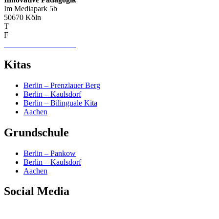
Im Mediapark 5b
50670 Köln
T
+49 (0) 221 74019656
F
+49 (0) 221 75229932
info-nrw–at–dreieins.org
Kitas
Berlin – Prenzlauer Berg
Berlin – Kaulsdorf
Berlin – Bilinguale Kita
Aachen
Grundschule
Berlin – Pankow
Berlin – Kaulsdorf
Aachen
Social Media