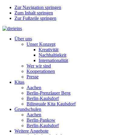
Zur Navigation springen
Zum Inhalt springen
Zur Fußzeile springen
Über uns
Unser Konzept
Kreativität
Nachhaltigkeit
Internationalität
Wer wir sind
Kooperationen
Presse
Kitas
Aachen
Berlin-Prenzlauer Berg
Berlin-Kaulsdorf
Bilinguale Kita Kaulsdorf
Grundschulen
Aachen
Berlin-Pankow
Berlin-Kaulsdorf
Weitere Angebote