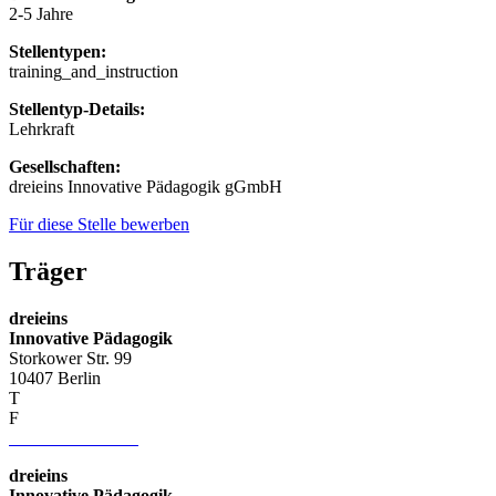
2-5 Jahre
Stellentypen:
training_and_instruction
Stellentyp-Details:
Lehrkraft
Gesellschaften:
dreieins Innovative Pädagogik gGmbH
Für diese Stelle bewerben
Träger
dreieins
Innovative Pädagogik
Storkower Str. 99
10407 Berlin
T
+49 (0) 30 421 12 81
F
+49 (0) 30 428 514 03
info–at–dreieins.org
dreieins
Innovative Pädagogik